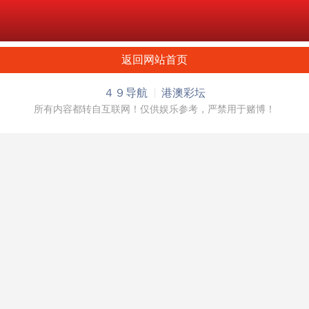
返回网站首页
４９导航
港澳彩坛
所有内容都转自互联网！仅供娱乐参考，严禁用于赌博！