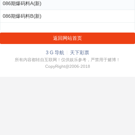
086期爆码料A(新)
086期爆码料B(新)
返回网站首页
3 G 导航
天下彩票
所有内容都转自互联网！仅供娱乐参考，严禁用于赌博！
CopyRight@2006-2018